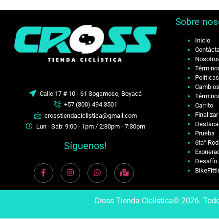
Sobre nos
Inicio
Contáct
Nosotro
Términos
Política
Cambios
Calle 17 # 10 - 61 Sogamoso, Boyacá
Términos
+57 (300) 494 3501
Carrito
Finaliza
crosstiendaciclistica@gmail.com
Destaca
Lun - Sab: 9:00 - 1pm / 2:30pm - 7:30pm
Prueba
6ta° Rod
Síguenos!
Exonerac
Desafío 
BikeFitt
Cross Tienda Ciclística© 2026. Tod