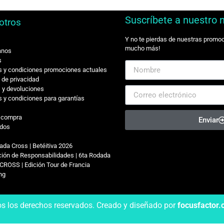
Suscríbete a nuestro 
otros
Y no te pierdas de nuestras promo
mucho más!
anos
s
 y condiciones promociones actuales
s de privacidad
 y devoluciones
 y condiciones para garantías
r compra
Enviar
dos
ada Cross | Betéitiva 2026
ión de Responsabilidades | 6ta Rodada
CROSS | Edición Tour de Francia
ing
os los derechos reservados. Creado y diseñado por
focusfactor