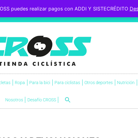
OSS puedes realizar pagos con ADDI Y SISTECRÉDITO
Des
 le esperaba, soportó la
s.
NVI
cletas
Ropa
Para la bici
Para ciclistas
Otros deportes
Nutrición
Nosotros
Desafío CROSS