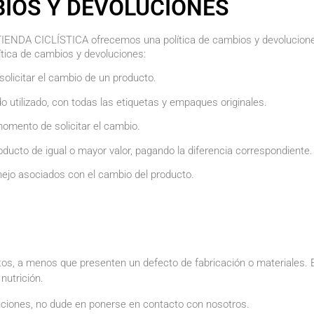
IOS Y DEVOLUCIONES
IENDA CICLÍSTICA ofrecemos una política de cambios y devoluciones
ítica de cambios y devoluciones:
solicitar el cambio de un producto.
o utilizado, con todas las etiquetas y empaques originales.
momento de solicitar el cambio.
roducto de igual o mayor valor, pagando la diferencia correspondiente.
nejo asociados con el cambio del producto.
s, a menos que presenten un defecto de fabricación o materiales. E
utrición.
luciones, no dude en ponerse en contacto con nosotros.