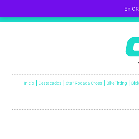
En CR
Hebreos 12:2
Fijemos la mirada en
Jesús
, el iniciador y perfeccionador de nuestra fe, quien, por el gozo que
cruz, menospreciando la vergüenza que ella significaba, y ahora está sentado a la derecha del trono de Dio
Inicio
Destacados
6ta° Rodada Cross
BikeFitting
Bici