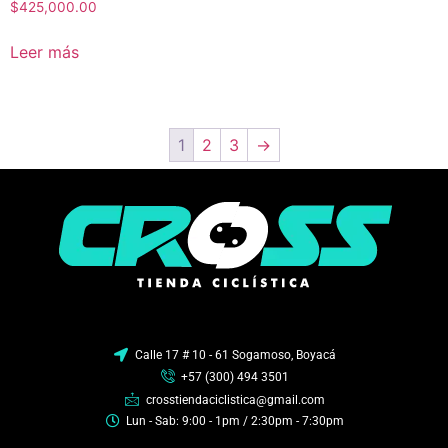
$
425,000.00
Leer más
1
2
3
→
Calle 17 # 10 - 61 Sogamoso, Boyacá
+57 (300) 494 3501
crosstiendaciclistica@gmail.com
Lun - Sab: 9:00 - 1pm / 2:30pm - 7:30pm