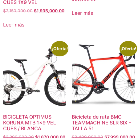
CUES 1X9 VEL
$
2,150,000.00
$
1,935,000.00
Leer más
Leer más
¡Oferta!
¡Oferta!
BICICLETA OPTIMUS
Bicicleta de ruta BMC
KORUNA MTB 1×9 VEL
TEAMMACHINE SLR SIX –
CUES / BLANCA
TALLA 51
$
2,200,000.00
$
1,870,000.00
$
9,499,000.00
$
7,999,000.00