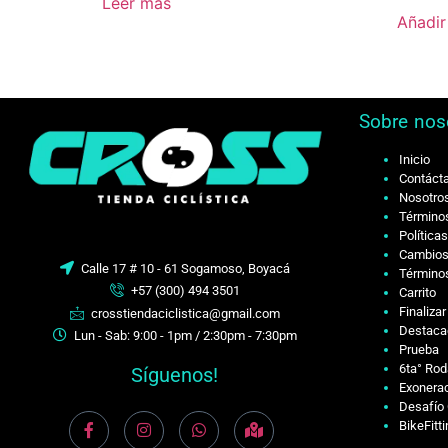
Leer más
Añadir 
Sobre nos
Inicio
Contáct
Nosotro
Términos
Política
Cambios
Calle 17 # 10 - 61 Sogamoso, Boyacá
Términos
+57 (300) 494 3501
Carrito
Finaliza
crosstiendaciclistica@gmail.com
Destaca
Lun - Sab: 9:00 - 1pm / 2:30pm - 7:30pm
Prueba
6ta° Rod
Síguenos!
Exonerac
Desafío 
BikeFitt