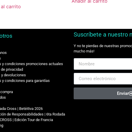
Añadir al carrito
al carrito
Suscríbete a nuestro 
otros
Y no te pierdas de nuestras promo
mucho más!
anos
s
 y condiciones promociones actuales
s de privacidad
 y devoluciones
 y condiciones para garantías
r compra
Enviar
dos
ada Cross | Betéitiva 2026
ión de Responsabilidades | 6ta Rodada
CROSS | Edición Tour de Francia
ing