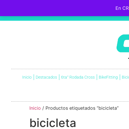
En CR
Hebreos 12:2
Fijemos la mirada en
Jesús
, el iniciador y perfeccionador de nuestra fe, quien, por el gozo que
cruz, menospreciando la vergüenza que ella significaba, y ahora está sentado a la derecha del trono de Dio
Inicio
Destacados
6ta° Rodada Cross
BikeFitting
Bici
Inicio
/ Productos etiquetados “bicicleta”
bicicleta