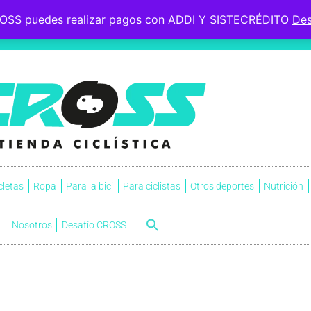
OSS puedes realizar pagos con ADDI Y SISTECRÉDITO
Des
 le esperaba, soportó la
s.
NVI
cletas
Ropa
Para la bici
Para ciclistas
Otros deportes
Nutrición
Nosotros
Desafío CROSS