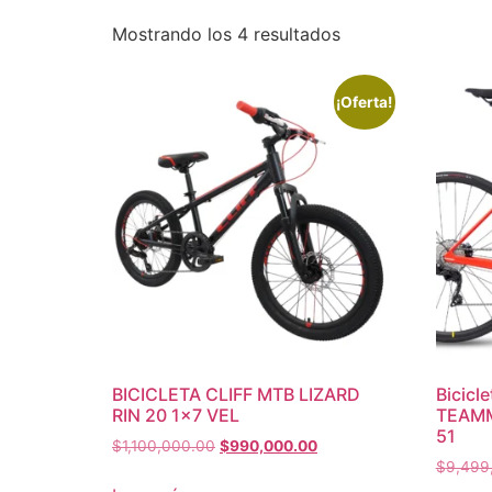
Mostrando los 4 resultados
¡Oferta!
BICICLETA CLIFF MTB LIZARD
Bicicl
RIN 20 1×7 VEL
TEAMM
51
$
1,100,000.00
$
990,000.00
$
9,499