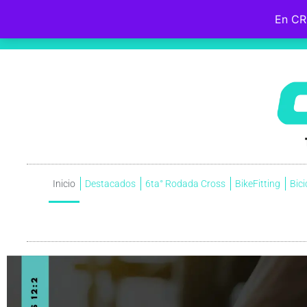
En CR
Hebreos 12:2
Fijemos la mirada en
Jesús
, el iniciador y perfeccionador de nuestra fe, quien, por el gozo que
cruz, menospreciando la vergüenza que ella significaba, y ahora está sentado a la derecha del trono de Dio
Inicio
Destacados
6ta° Rodada Cross
BikeFitting
Bici