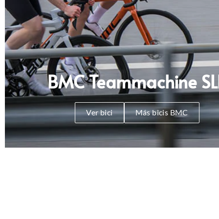
BMC Teammachine SL
Ver bici
Más bicis BMC