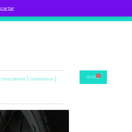
cartar
0
$
0.00
Cross Service
Contáctanos