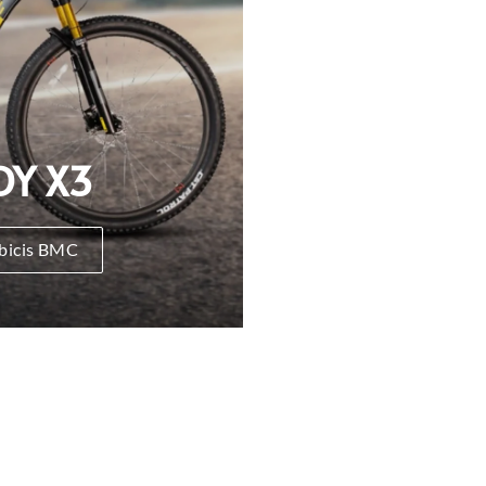
DY X3
 bicis BMC