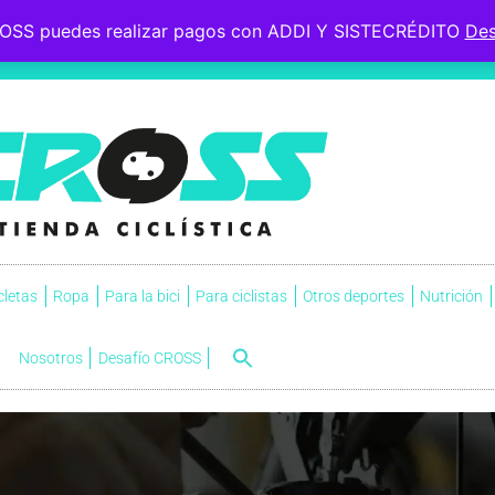
OSS puedes realizar pagos con ADDI Y SISTECRÉDITO
Des
 le esperaba, soportó la
s.
NVI
cletas
Ropa
Para la bici
Para ciclistas
Otros deportes
Nutrición
Nosotros
Desafío CROSS