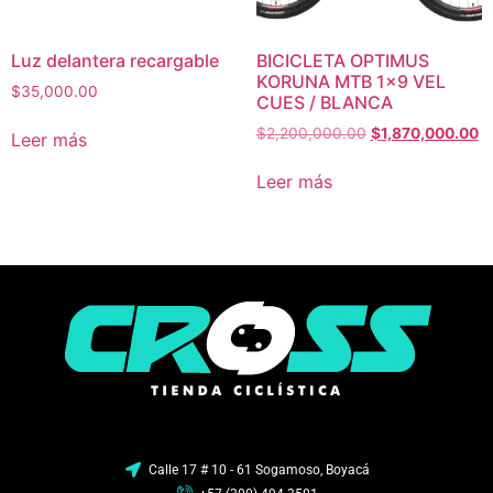
Luz delantera recargable
BICICLETA OPTIMUS
KORUNA MTB 1×9 VEL
$
35,000.00
CUES / BLANCA
$
2,200,000.00
$
1,870,000.00
Leer más
Leer más
Calle 17 # 10 - 61 Sogamoso, Boyacá