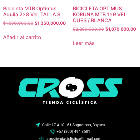
Bicicleta MTB Optimus
BICICLETA OPTIMUS
Aquila 2×8 Vel. TALLA S
KORUNA MTB 1×9 VEL
CUES / BLANCA
$
1,500,000.00
$
1,350,000.00
$
2,200,000.00
$
1,870,000.00
Añadir al carrito
Leer más
Calle 17 # 10 - 61 Sogamoso, Boyacá
+57 (300) 494 3501
crosstiendaciclistica@gmail.com