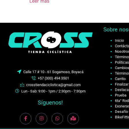
Leer más
Sobre nos
Inicio
Contáct
Nosotro
Términos
Política
Cambios
Calle 17 # 10 - 61 Sogamoso, Boyacá
Términos
+57 (300) 494 3501
Carrito
Finaliza
crosstiendaciclistica@gmail.com
Destaca
Lun - Sab: 9:00 - 1pm / 2:30pm - 7:30pm
Prueba
6ta° Rod
Síguenos!
Exonerac
Desafío 
BikeFitt