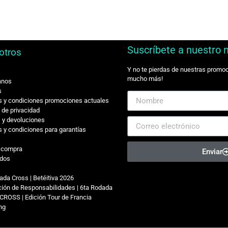
Suscríbete a nuestro 
otros
Y no te pierdas de nuestras promo
mucho más!
anos
s
 y condiciones promociones actuales
s de privacidad
 y devoluciones
 y condiciones para garantías
r compra
Enviar
dos
ada Cross | Betéitiva 2026
ión de Responsabilidades | 6ta Rodada
CROSS | Edición Tour de Francia
ing