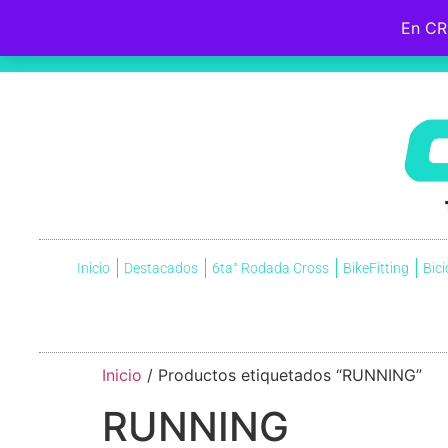
En CR
Hebreos 12:2
Fijemos la mirada en
Jesús
, el iniciador y perfeccionador de nuestra fe, quien, por el gozo que
cruz, menospreciando la vergüenza que ella significaba, y ahora está sentado a la derecha del trono de Dio
Inicio
Destacados
6ta° Rodada Cross
BikeFitting
Bici
Inicio
/ Productos etiquetados “RUNNING”
RUNNING