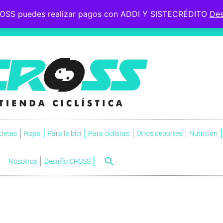
OSS puedes realizar pagos con ADDI Y SISTECRÉDITO
Des
 le esperaba, soportó la
s.
NVI
cletas
Ropa
Para la bici
Para ciclistas
Otros deportes
Nutrición
Nosotros
Desafío CROSS