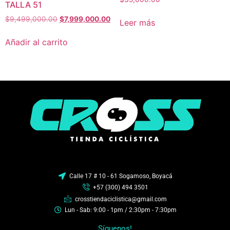
TALLA 51
$
9,499,000.00
$
7,999,000.00
Leer más
Añadir al carrito
Calle 17 # 10 - 61 Sogamoso, Boyacá
+57 (300) 494 3501
crosstiendaciclistica@gmail.com
Lun - Sab: 9:00 - 1pm / 2:30pm - 7:30pm
Síguenos!