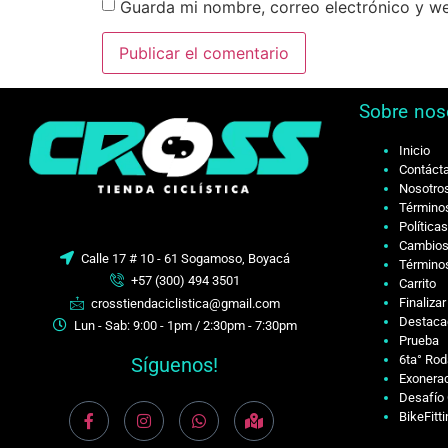
Guarda mi nombre, correo electrónico y w
Sobre nos
Inicio
Contáct
Nosotro
Términos
Política
Cambios
Calle 17 # 10 - 61 Sogamoso, Boyacá
Términos
+57 (300) 494 3501
Carrito
Finaliza
crosstiendaciclistica@gmail.com
Destaca
Lun - Sab: 9:00 - 1pm / 2:30pm - 7:30pm
Prueba
6ta° Rod
Síguenos!
Exonerac
Desafío 
BikeFitt