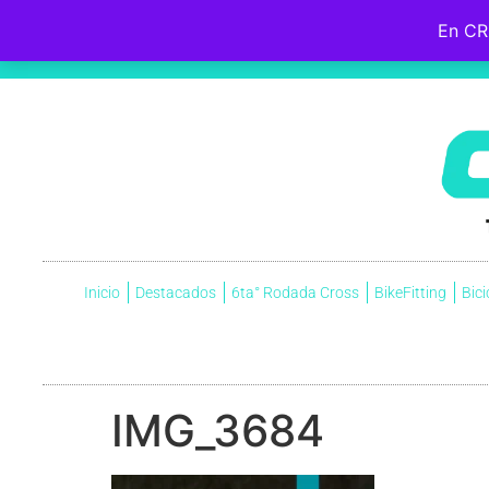
En CR
Hebreos 12:2
Fijemos la mirada en
Jesús
, el iniciador y perfeccionador de nuestra fe, quien, por el gozo que
cruz, menospreciando la vergüenza que ella significaba, y ahora está sentado a la derecha del trono de Dio
Inicio
Destacados
6ta° Rodada Cross
BikeFitting
Bici
IMG_3684