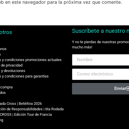
eb en este navegador para la próxima vez que comente.
Suscríbete a nuestro 
otros
Y no te pierdas de nuestras promo
mucho más!
anos
s
 y condiciones promociones actuales
s de privacidad
 y devoluciones
 y condiciones para garantías
r compra
Enviar
dos
ada Cross | Betéitiva 2026
ión de Responsabilidades | 6ta Rodada
CROSS | Edición Tour de Francia
ing