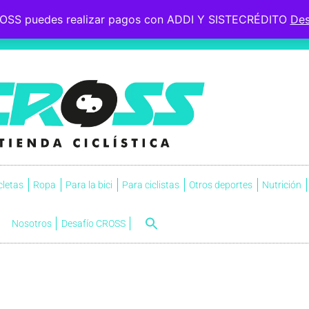
OSS puedes realizar pagos con ADDI Y SISTECRÉDITO
Des
 le esperaba, soportó la
s.
NVI
cletas
Ropa
Para la bici
Para ciclistas
Otros deportes
Nutrición
Nosotros
Desafío CROSS