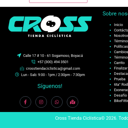
Sobre nos
Inicio
Contáct
Nosotro
Términos
Política
Cambios
Calle 17 # 10 - 61 Sogamoso, Boyacá
Términos
+57 (300) 494 3501
Carrito
Finaliza
crosstiendaciclistica@gmail.com
Destaca
Lun - Sab: 9:00 - 1pm / 2:30pm - 7:30pm
Prueba
6ta° Rod
Síguenos!
Exonerac
Desafío 
BikeFitt
Cross Tienda Ciclística© 2026. Tod