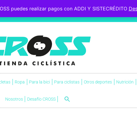
OSS puedes realizar pagos con ADDI Y SISTECRÉDITO
Des
 le esperaba, soportó la
s.
NVI
cletas
Ropa
Para la bici
Para ciclistas
Otros deportes
Nutrición
Nosotros
Desafío CROSS