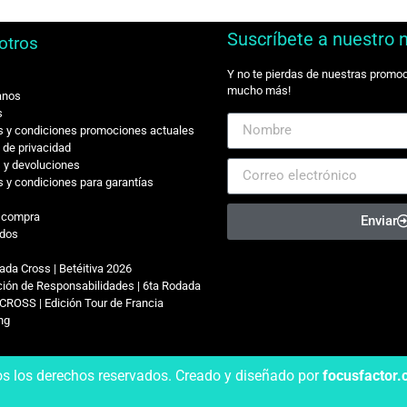
Suscríbete a nuestro 
otros
Y no te pierdas de nuestras promo
mucho más!
anos
s
 y condiciones promociones actuales
s de privacidad
 y devoluciones
 y condiciones para garantías
r compra
Enviar
dos
ada Cross | Betéitiva 2026
ión de Responsabilidades | 6ta Rodada
CROSS | Edición Tour de Francia
ing
os los derechos reservados. Creado y diseñado por
focusfactor