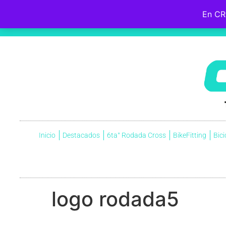
En CR
Hebreos 12:2
Fijemos la mirada en
Jesús
, el iniciador y perfeccionador de nuestra fe, quien, por el gozo que
cruz, menospreciando la vergüenza que ella significaba, y ahora está sentado a la derecha del trono de Dio
Inicio
Destacados
6ta° Rodada Cross
BikeFitting
Bici
logo rodada5