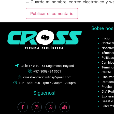
Guarda mi nombre, correo electrónico y w
Sobre nos
Inicio
Contáct
Nosotro
Términos
Política
Cambios
Calle 17 # 10 - 61 Sogamoso, Boyacá
Términos
+57 (300) 494 3501
Carrito
Finaliza
crosstiendaciclistica@gmail.com
Destaca
Lun - Sab: 9:00 - 1pm / 2:30pm - 7:30pm
Prueba
6ta° Rod
Síguenos!
Exonerac
Desafío 
BikeFitt