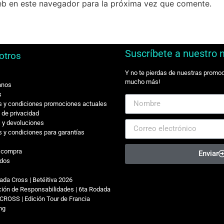
eb en este navegador para la próxima vez que comente.
Suscríbete a nuestro 
otros
Y no te pierdas de nuestras promo
mucho más!
anos
s
 y condiciones promociones actuales
s de privacidad
 y devoluciones
 y condiciones para garantías
r compra
Enviar
dos
ada Cross | Betéitiva 2026
ión de Responsabilidades | 6ta Rodada
CROSS | Edición Tour de Francia
ing