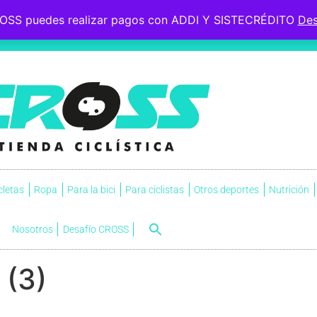
OSS puedes realizar pagos con ADDI Y SISTECRÉDITO
Des
 le esperaba, soportó la
s.
NVI
cletas
Ropa
Para la bici
Para ciclistas
Otros deportes
Nutrición
Nosotros
Desafío CROSS
 (3)