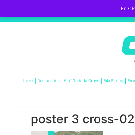
En CR
Hebreos 12:2
Fijemos la mirada en
Jesús
, el iniciador y perfeccionador de nuestra fe, quien, por el gozo que
cruz, menospreciando la vergüenza que ella significaba, y ahora está sentado a la derecha del trono de Dio
Inicio
Destacados
6ta° Rodada Cross
BikeFitting
Bici
poster 3 cross-02