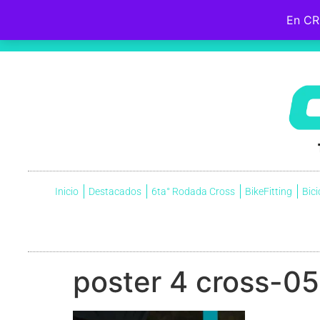
En CR
Hebreos 12:2
Fijemos la mirada en
Jesús
, el iniciador y perfeccionador de nuestra fe, quien, por el gozo que
cruz, menospreciando la vergüenza que ella significaba, y ahora está sentado a la derecha del trono de Dio
Inicio
Destacados
6ta° Rodada Cross
BikeFitting
Bici
poster 4 cross-05