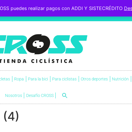
OSS puedes realizar pagos con ADDI Y SISTECRÉDITO
Des
 le esperaba, soportó la
s.
NVI
cletas
Ropa
Para la bici
Para ciclistas
Otros deportes
Nutrición
Nosotros
Desafío CROSS
 (4)