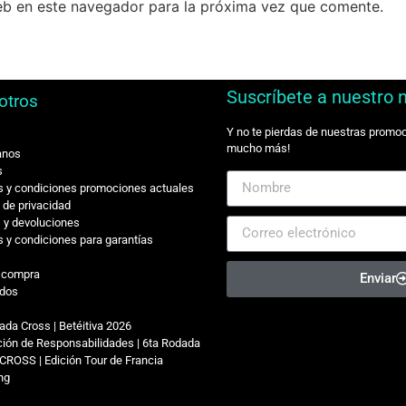
eb en este navegador para la próxima vez que comente.
Suscríbete a nuestro 
otros
Y no te pierdas de nuestras promo
mucho más!
anos
s
 y condiciones promociones actuales
s de privacidad
 y devoluciones
 y condiciones para garantías
r compra
Enviar
dos
ada Cross | Betéitiva 2026
ión de Responsabilidades | 6ta Rodada
CROSS | Edición Tour de Francia
ing