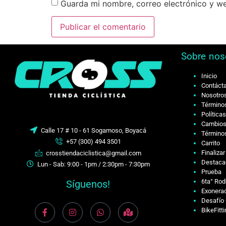
Guarda mi nombre, correo electrónico y w
Sobre nos
Inicio
Contáct
Nosotro
Términos
Política
Cambios
Calle 17 # 10 - 61 Sogamoso, Boyacá
Términos
+57 (300) 494 3501
Carrito
Finaliza
crosstiendaciclistica@gmail.com
Destaca
Lun - Sab: 9:00 - 1pm / 2:30pm - 7:30pm
Prueba
6ta° Rod
Síguenos!
Exonerac
Desafío 
BikeFitt