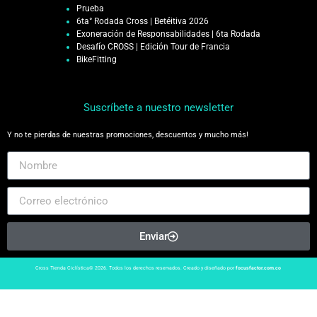
Prueba
6ta° Rodada Cross | Betéitiva 2026
Exoneración de Responsabilidades | 6ta Rodada
Desafío CROSS | Edición Tour de Francia
BikeFitting
Suscríbete a nuestro newsletter
Y no te pierdas de nuestras promociones, descuentos y mucho más!
Enviar
Cross Tienda Ciclística© 2026. Todos los derechos reservados. Creado y diseñado por
focusfactor.com.co