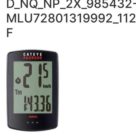
D_NQ_NP_2X_985432
MLU72801319992_11
F