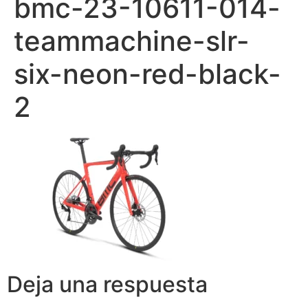
bmc-23-10611-014-
teammachine-slr-
six-neon-red-black-
2
Deja una respuesta