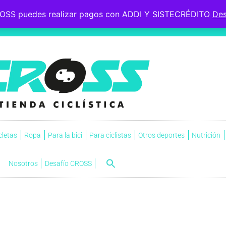
OSS puedes realizar pagos con ADDI Y SISTECRÉDITO
Des
 le esperaba, soportó la
s.
NVI
cletas
Ropa
Para la bici
Para ciclistas
Otros deportes
Nutrición
Nosotros
Desafío CROSS