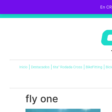
En CR
Hebreos 12:2
Fijemos la mirada en
Jesús
, el iniciador y perfeccionador de nuestra fe, quien, por el gozo que
cruz, menospreciando la vergüenza que ella significaba, y ahora está sentado a la derecha del trono de Dio
Inicio
Destacados
6ta° Rodada Cross
BikeFitting
Bici
fly one