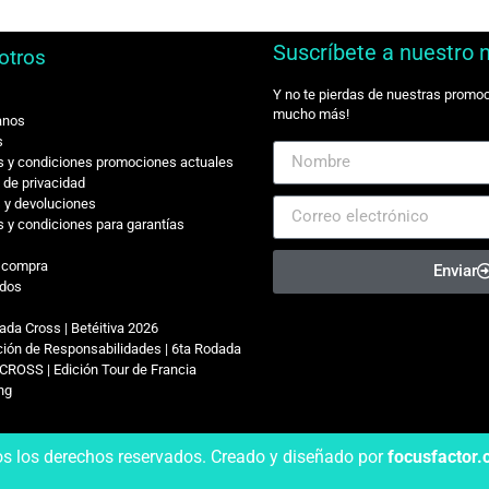
Suscríbete a nuestro 
otros
Y no te pierdas de nuestras promo
mucho más!
anos
s
 y condiciones promociones actuales
s de privacidad
 y devoluciones
 y condiciones para garantías
r compra
Enviar
dos
ada Cross | Betéitiva 2026
ión de Responsabilidades | 6ta Rodada
CROSS | Edición Tour de Francia
ing
os los derechos reservados. Creado y diseñado por
focusfactor