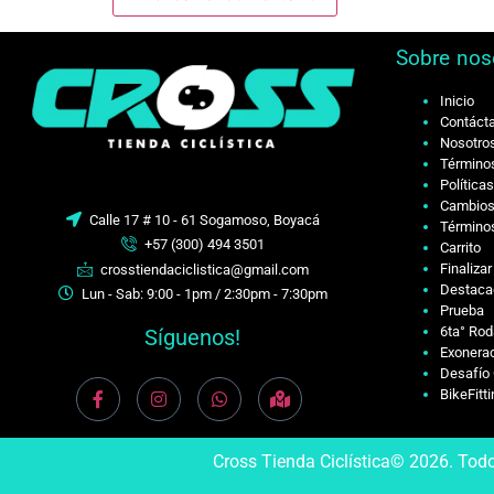
Sobre nos
Inicio
Contáct
Nosotro
Términos
Política
Cambios
Calle 17 # 10 - 61 Sogamoso, Boyacá
Términos
+57 (300) 494 3501
Carrito
Finaliza
crosstiendaciclistica@gmail.com
Destaca
Lun - Sab: 9:00 - 1pm / 2:30pm - 7:30pm
Prueba
6ta° Rod
Síguenos!
Exonerac
Desafío 
BikeFitt
Cross Tienda Ciclística© 2026. Tod