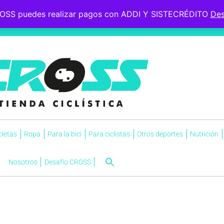
OSS puedes realizar pagos con ADDI Y SISTECRÉDITO
Des
 le esperaba, soportó la
s.
NVI
cletas
Ropa
Para la bici
Para ciclistas
Otros deportes
Nutrición
Nosotros
Desafío CROSS