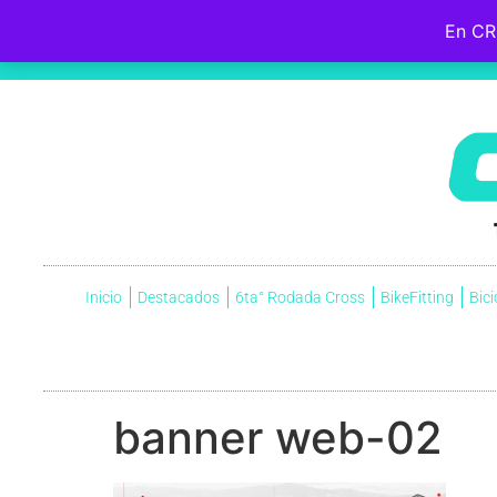
En CR
Hebreos 12:2
Fijemos la mirada en
Jesús
, el iniciador y perfeccionador de nuestra fe, quien, por el gozo que
cruz, menospreciando la vergüenza que ella significaba, y ahora está sentado a la derecha del trono de Dio
Inicio
Destacados
6ta° Rodada Cross
BikeFitting
Bici
banner web-02