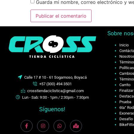
Guarda mi nombre, correo electrónico y w
Sobre nos
Inicio
Contáct
Nosotro
Términos
Política
Cambios
Calle 17 # 10 - 61 Sogamoso, Boyacá
Términos
+57 (300) 494 3501
Carrito
Finaliza
crosstiendaciclistica@gmail.com
Destaca
Lun - Sab: 9:00 - 1pm / 2:30pm - 7:30pm
Prueba
6ta° Rod
Síguenos!
Exonerac
Desafío 
BikeFitt