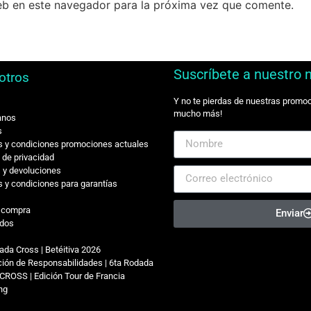
eb en este navegador para la próxima vez que comente.
Suscríbete a nuestro 
otros
Y no te pierdas de nuestras promo
mucho más!
anos
s
 y condiciones promociones actuales
s de privacidad
 y devoluciones
 y condiciones para garantías
r compra
Enviar
dos
ada Cross | Betéitiva 2026
ión de Responsabilidades | 6ta Rodada
CROSS | Edición Tour de Francia
ing