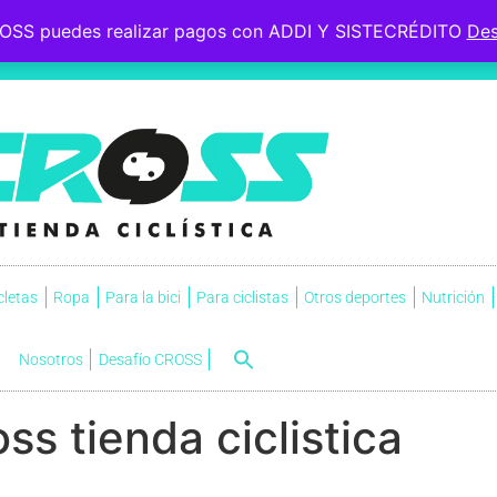
OSS puedes realizar pagos con ADDI Y SISTECRÉDITO
Des
 le esperaba, soportó la
s.
NVI
cletas
Ropa
Para la bici
Para ciclistas
Otros deportes
Nutrición
Nosotros
Desafío CROSS
ss tienda ciclistica