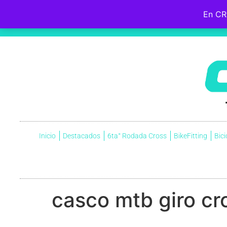
En CR
Hebreos 12:2
Fijemos la mirada en
Jesús
, el iniciador y perfeccionador de nuestra fe, quien, por el gozo que
cruz, menospreciando la vergüenza que ella significaba, y ahora está sentado a la derecha del trono de Dio
Inicio
Destacados
6ta° Rodada Cross
BikeFitting
Bici
casco mtb giro cro