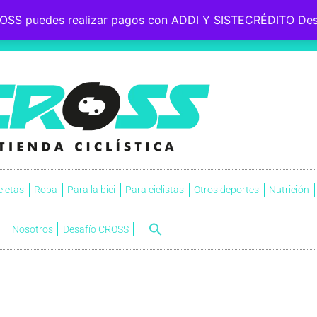
OSS puedes realizar pagos con ADDI Y SISTECRÉDITO
Des
 le esperaba, soportó la
s.
NVI
cletas
Ropa
Para la bici
Para ciclistas
Otros deportes
Nutrición
Nosotros
Desafío CROSS