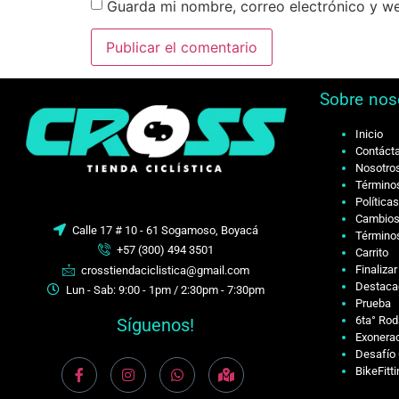
Guarda mi nombre, correo electrónico y w
Sobre nos
Inicio
Contáct
Nosotro
Términos
Política
Cambios
Calle 17 # 10 - 61 Sogamoso, Boyacá
Términos
+57 (300) 494 3501
Carrito
Finaliza
crosstiendaciclistica@gmail.com
Destaca
Lun - Sab: 9:00 - 1pm / 2:30pm - 7:30pm
Prueba
6ta° Rod
Síguenos!
Exonerac
Desafío 
BikeFitt