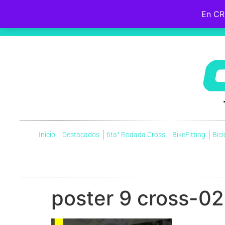
En CR
Hebreos 12:2
Fijemos la mirada en
Jesús
, el iniciador y perfeccionador de nuestra fe, quien, por el gozo que
cruz, menospreciando la vergüenza que ella significaba, y ahora está sentado a la derecha del trono de Dio
Inicio
Destacados
6ta° Rodada Cross
BikeFitting
Bici
poster 9 cross-02