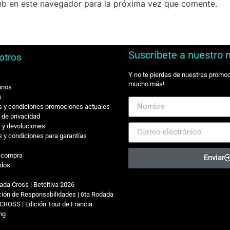
eb en este navegador para la próxima vez que comente.
Suscríbete a nuestro 
otros
Y no te pierdas de nuestras promo
mucho más!
anos
s
 y condiciones promociones actuales
s de privacidad
 y devoluciones
 y condiciones para garantías
r compra
Enviar
dos
ada Cross | Betéitiva 2026
ión de Responsabilidades | 6ta Rodada
CROSS | Edición Tour de Francia
ing