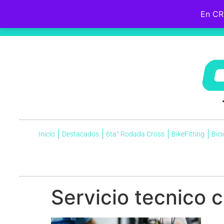
En CR
Hebreos 12:2
Fijemos la mirada en
Jesús
, el iniciador y perfeccionador de nuestra fe, quien, por el gozo que
cruz, menospreciando la vergüenza que ella significaba, y ahora está sentado a la derecha del trono de Dio
Inicio
Destacados
6ta° Rodada Cross
BikeFitting
Bici
Servicio tecnico 