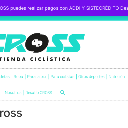
OSS puedes realizar pagos con ADDI Y SISTECRÉDITO
Des
 le esperaba, soportó la
s.
NVI
cletas
Ropa
Para la bici
Para ciclistas
Otros deportes
Nutrición
Nosotros
Desafío CROSS
cross