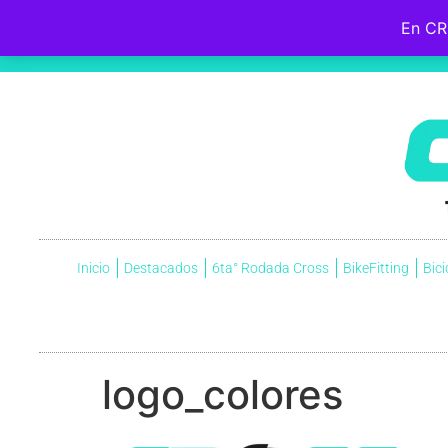
En CR
Hebreos 12:2
Fijemos la mirada en
Jesús
, el iniciador y perfeccionador de nuestra fe, quien, por el gozo que
cruz, menospreciando la vergüenza que ella significaba, y ahora está sentado a la derecha del trono de Dio
Inicio
Destacados
6ta° Rodada Cross
BikeFitting
Bici
logo_colores