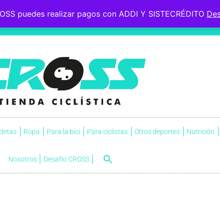
OSS puedes realizar pagos con ADDI Y SISTECRÉDITO
Des
 le esperaba, soportó la
s.
NVI
cletas
Ropa
Para la bici
Para ciclistas
Otros deportes
Nutrición
Nosotros
Desafío CROSS