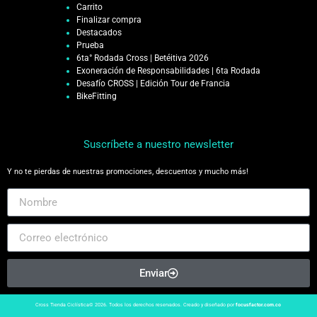
Carrito
Finalizar compra
Destacados
Prueba
6ta° Rodada Cross | Betéitiva 2026
Exoneración de Responsabilidades | 6ta Rodada
Desafío CROSS | Edición Tour de Francia
BikeFitting
Suscríbete a nuestro newsletter
Y no te pierdas de nuestras promociones, descuentos y mucho más!
Enviar
Cross Tienda Ciclística© 2026. Todos los derechos reservados. Creado y diseñado por
focusfactor.com.co