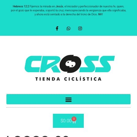
Hebreos 12:2
Fijemos la mirada en
Jesús
, el iniciador y perfeccionador de nuestra fe, quien,
por el gozo que le esperaba, soportó la cruz, menospreciando la vergüenza que ella significaba,
y ahora está sentado a la derecha del trono de Dios.
NVI
0
$
0.00