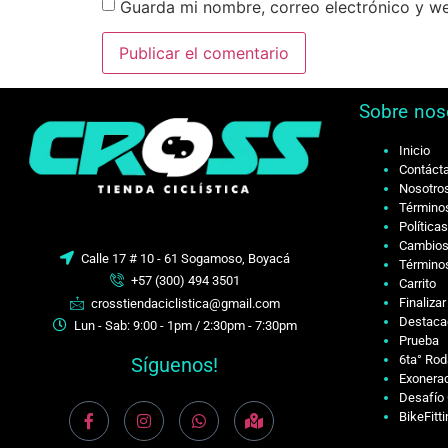
Guarda mi nombre, correo electrónico y w
Sobre nos
Inicio
Contáct
Nosotro
Términos
Política
Cambios
Calle 17 # 10 - 61 Sogamoso, Boyacá
Términos
+57 (300) 494 3501
Carrito
Finaliza
crosstiendaciclistica@gmail.com
Destaca
Lun - Sab: 9:00 - 1pm / 2:30pm - 7:30pm
Prueba
6ta° Rod
Síguenos!
Exonerac
Desafío 
BikeFitt