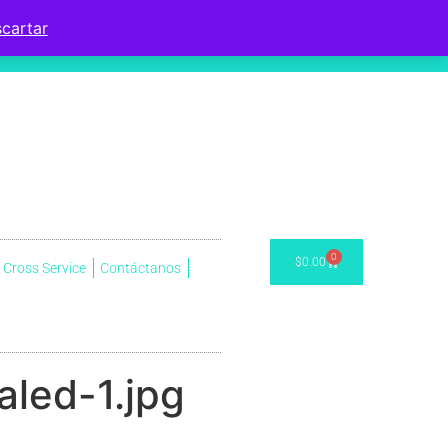
cartar
0
$
0.00
Cross Service
Contáctanos
led-1.jpg