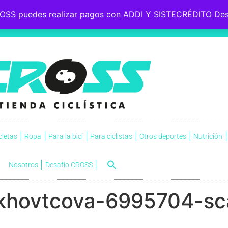
OSS puedes realizar pagos con ADDI Y SISTECRÉDITO
Des
 le esperaba, soportó la
s.
NVI
cletas
Ropa
Para la bici
Para ciclistas
Otros deportes
Nutrición
Nosotros
Desafío CROSS
khovtcova-6995704-sca