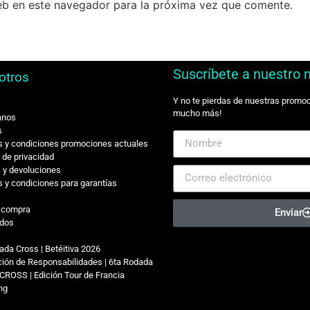
eb en este navegador para la próxima vez que comente.
Suscríbete a nuestro 
otros
Y no te pierdas de nuestras promo
mucho más!
anos
s
 y condiciones promociones actuales
s de privacidad
 y devoluciones
 y condiciones para garantías
r compra
Enviar
dos
ada Cross | Betéitiva 2026
ión de Responsabilidades | 6ta Rodada
CROSS | Edición Tour de Francia
ing