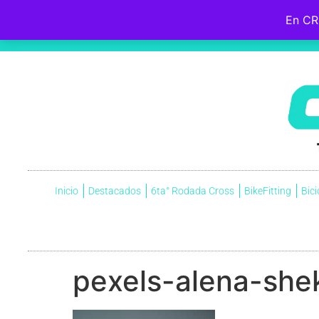
En CR
Hebreos 12:2
Fijemos la mirada en
Jesús
, el iniciador y perfeccionador de nuestra fe, quien, por el gozo que
cruz, menospreciando la vergüenza que ella significaba, y ahora está sentado a la derecha del trono de Dio
Inicio
Destacados
6ta° Rodada Cross
BikeFitting
Bici
pexels-alena-she